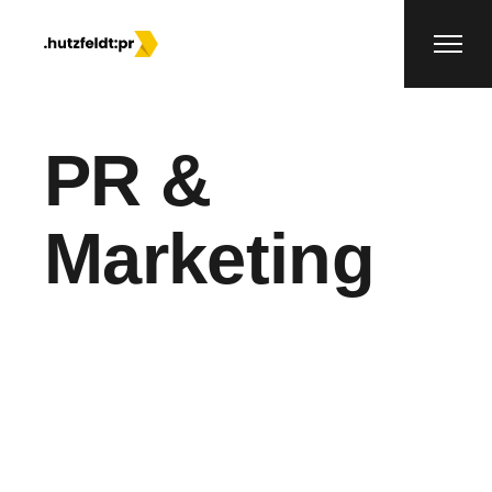
Skip
to
the
content
PR &
Marketing