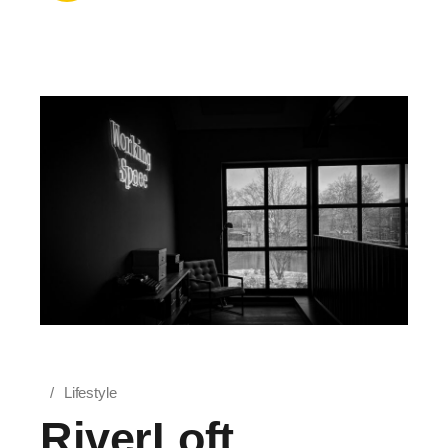
Lifestyle
RiverLoft